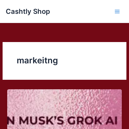
Skip
Cashtly Shop
to
content
markeitng