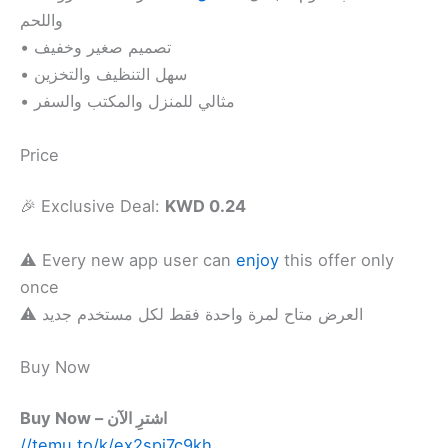
واللحم
• تصميم صغير وخفيف
• سهل التنظيف والتخزين
• مثالي للمنزل والمكتب والسفر
Price
🎉 Exclusive Deal:
KWD 0.24
⚠️ Every new app user can
enjoy
this offer only
once
⚠️ العرض متاح لمرة واحدة فقط لكل مستخدم جديد
Buy Now
Buy Now – اشترِ الآن
//temu.to/k/ex2spi7c9kh