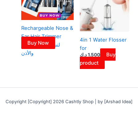
Rechargeable Nose &
Ear Hair Trimmer
4in 1 Water Flosser
Buy Now
لتشذيب شعر الأنف
for
والأذن
Buy
د.ك
1.500
product
Copyright [Copyright] 2026 Cashtly Shop | by [Arshad Idea]