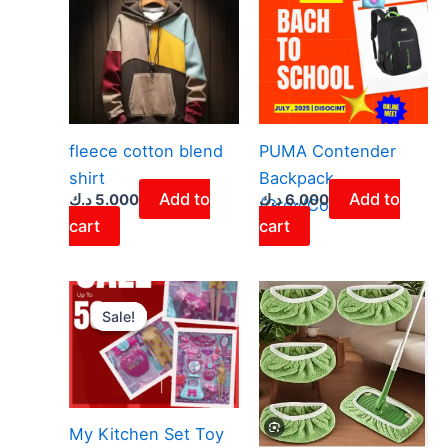
fleece cotton blend
PUMA Contender
shirt
Backpack
Add to
Add to
د.ك
5.000
د.ك
6.000
(Grey/Coral) –
cart
cart
Original
Current
price
price
Sale!
Sale!
was:
is:
1.900 د.ك.
2.000 د.ك.
My Kitchen Set Toy