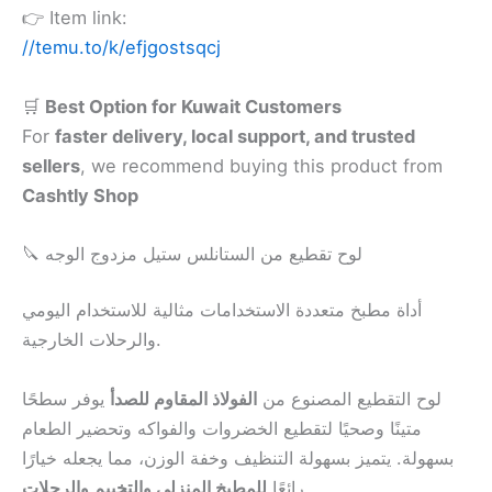
👉 Item link:
//temu.to/k/efjgostsqcj
🛒
Best Option for Kuwait Customers
For
faster delivery, local support, and trusted
sellers
, we recommend buying this product from
Cashtly Shop
🔪 لوح تقطيع من الستانلس ستيل مزدوج الوجه
أداة مطبخ متعددة الاستخدامات مثالية للاستخدام اليومي
والرحلات الخارجية.
لوح التقطيع المصنوع من
الفولاذ المقاوم للصدأ
يوفر سطحًا
متينًا وصحيًا لتقطيع الخضروات والفواكه وتحضير الطعام
بسهولة. يتميز بسهولة التنظيف وخفة الوزن، مما يجعله خيارًا
للمطبخ المنزلي والتخييم والرحلات
رائعًا
.