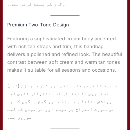
وقار کو پسند کرتی ہیں۔
Premium Two-Tone Design
Featuring a sophisticated cream body accented
with rich tan straps and trim, this handbag
delivers a polished and refined look. The beautiful
contrast between soft cream and warm tan tones
makes it suitable for all seasons and occasions.
اس بیگ کا کریم کلر باڈی اور گہرے براؤن (ٹین)
اسٹریپس کا امتزاج اسے انتہائی نفیس اور
پرکشش بناتا ہے۔ ہلکے اور گرم رنگوں کا یہ
خوبصورت امتزاج ہر موسم اور ہر موقع کے لیے
موزوں ہے۔