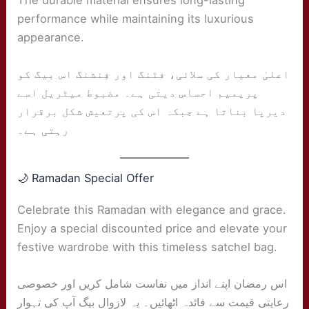
performance while maintaining its luxurious
appearance.
اعلیٰ معیار کی سلائی، فٹنگ اور فِنشنگ اس بیگ کو
پریمیم احساس دیتی ہے۔ مضبوط میٹریل اسے
دیرپا بناتا ہے جبکہ اس کی پرتعیش شکل برقرار
رہتی ہے۔
🌙 Ramadan Special Offer
Celebrate this Ramadan with elegance and grace.
Enjoy a special discounted price and elevate your
festive wardrobe with this timeless satchel bag.
اس رمضان اپنے انداز میں نفاست شامل کریں اور خصوصی
رعایتی قیمت سے فائدہ اٹھائیں۔ یہ لازوال بیگ آپ کی تہوار