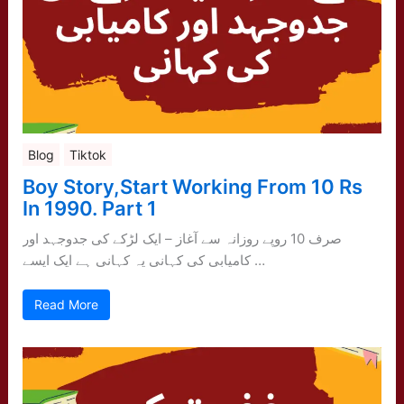
Blog
Tiktok
Boy Story,Start Working From 10 Rs
In 1990. Part 1
صرف 10 روپے روزانہ سے آغاز – ایک لڑکے کی جدوجہد اور
کامیابی کی کہانی یہ کہانی ہے ایک ایسے …
Read More