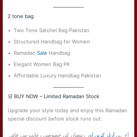
2 tone bag
Two Tone Satchel Bag Pakistan
Structured Handbag for Women
Ramadan
Sale
Handbag
Elegant Women Bag PK
Affordable Luxury Handbag Pakistan
🛒 BUY NOW – Limited Ramadan Stock
Upgrade your style today and enjoy this Ramadan
special discount before stock runs out.
آج ہی
آرڈر کریں ا
ور رمضان کی خصوصی رعایت سے فائدہ