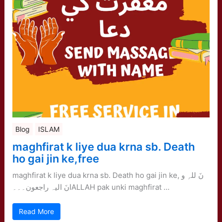
Blog
ISLAM
maghfirat k liye dua krna sb. Death
ho gai jin ke,free
maghfirat k liye dua krna sb. Death ho gai jin ke, نَ للہِ و
انَ الیہ راجعون۔۔۔ALLAH pak unki maghfirat …
Read More