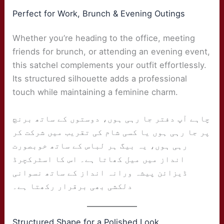
Perfect for Work, Brunch & Evening Outings
Whether you’re heading to the office, meeting
friends for brunch, or attending an evening event,
this satchel complements your outfit effortlessly.
Its structured silhouette adds a professional
touch while maintaining a feminine charm.
چاہے آپ دفتر جا رہی ہوں، دوستوں کے ساتھ برنچ
پر جا رہی ہوں یا کسی شام کی تقریب میں شرکت کر
رہی ہوں، یہ بیگ ہر لباس کے ساتھ خوبصورت
انداز میں میل کھاتا ہے۔ اس کا اسٹرکچرڈ
ڈیزائن پیشہ ورانہ انداز کے ساتھ نسوانی
دلکشی بھی برقرار رکھتا ہے۔
Structured Shape for a Polished Look