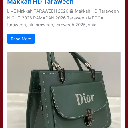
Makkah HD Taraweeh
LIVE Makkah TARAWEEH 2026 🕋 Makkah HD Taraweeh
NIGHT 2026 RAMADAN 2026 Taraweeh MECCA
taraweeh, uk taraweeh, taraweeh 2025, shia …
Read More