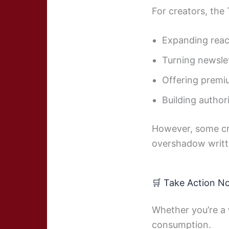
For creators, the
Expanding rea
Turning newslet
Offering premi
Building author
However, some cr
overshadow writt
🛒 Take Action N
Whether you’re a
consumption.