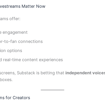
ivestreams Matter Now
eams offer:
ce engagement
or-to-fan connections
ion options
real-time content experiences
creens, Substack is betting that
independent voices 
nboxes.
ns for Creators