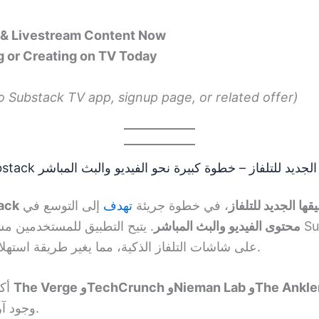
 & Livestream Content Now
g or Creating on TV Today
to Substack TV app, signup page, or related offer)
📺 إطلاق تطبيق Substack الجديد للتلفاز – خطوة كبيرة نحو الفيديو والبث المباشر
ack
إلى التوسع في
تهدف
، في خطوة جريئة
قها الجديد للتلفاز
محتوى الفيديو والبث المباشر
يتيح التطبيق للمستخد Substack مباشرة
على شاشات التلفاز الذكية، مما يغير طريقة استهلاك المحتوى المستقل.
The Verge وTechCrunch وNieman Lab وThe Ank
أكدت مواقع كبرى مثل
وجود آراء متباينة حول تأثيره.