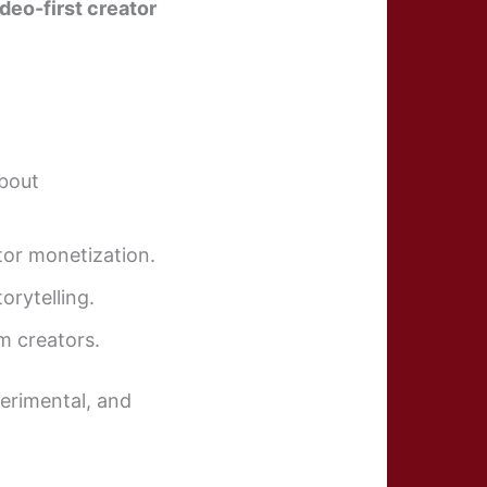
deo-first creator
about
tor monetization.
torytelling.
m creators.
erimental, and