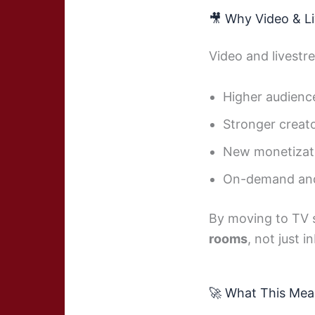
🎥 Why Video & L
Video and livestr
Higher audien
Stronger creat
New monetizat
On-demand and 
By moving to TV s
rooms
, not just i
🚀 What This Mea