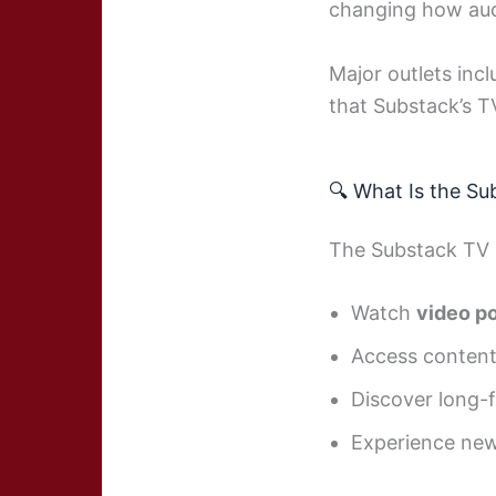
changing how au
Major outlets inc
that Substack’s T
🔍 What Is the S
The Substack TV 
Watch
video p
Access content
Discover long-
Experience new