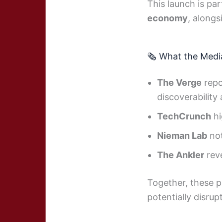
This launch is pa
economy
, alongs
🗞️ What the Medi
The Verge
repo
discoverability
TechCrunch
hi
Nieman Lab
not
The Ankler
reve
Together, these p
potentially disrupt