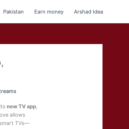
Pakistan
Earn money
Arshad Idea
,
streams
its
new TV app
,
ove allows
o smart TVs—