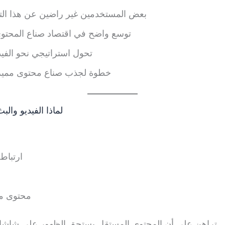
بعض المستخدمين غير راضين عن هذا التوج
 توسع واضح في اقتصاد صناع المحتوى
تحول استراتيجي نحو الفيديو
خطوة لجذب صناع محتوى مميزي
لماذا الفيديو والبث
ارتباط
محتوى مب
Substack تراهن على أن المحتوى المستقل يستحق الظهور على شاشات التلفاز.