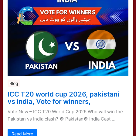
Blog
ICC T20 world cup 2026, pakistani
vs india, Vote for winners,
Vote Now – ICC T20 World Cup 2026 Who will win the
Pakistan vs India clash? 🔘 Pakistan🔘 India Cast …
Read More