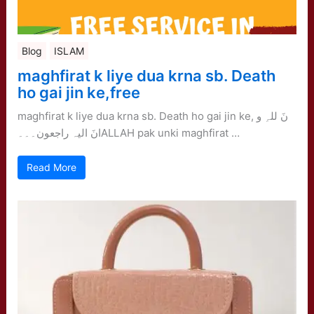
Blog
ISLAM
maghfirat k liye dua krna sb. Death
ho gai jin ke,free
maghfirat k liye dua krna sb. Death ho gai jin ke, نَ للہِ و
انَ الیہ راجعون۔۔۔ALLAH pak unki maghfirat …
Read More