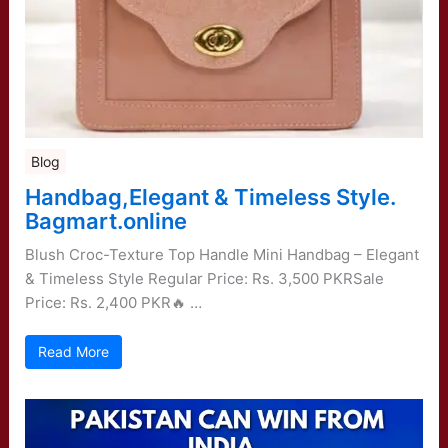
Blog
Handbag,Elegant & Timeless Style.
Bagmart.online
Blush Croc-Texture Top Handle Mini Handbag – Elegant
& Timeless Style Regular Price: Rs. 3,500 PKRSale
Price: Rs. 2,400 PKR🔥 …
Read More