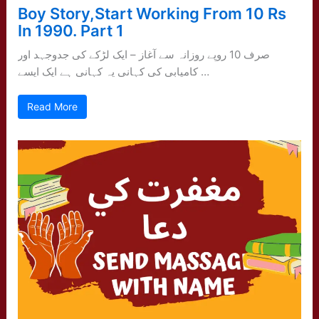
Boy Story,Start Working From 10 Rs
In 1990. Part 1
صرف 10 روپے روزانہ سے آغاز – ایک لڑکے کی جدوجہد اور
کامیابی کی کہانی یہ کہانی ہے ایک ایسے …
Read More