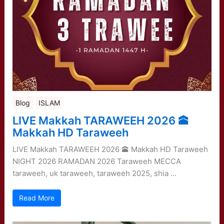
Blog
ISLAM
LIVE Makkah TARAWEEH 2026 🕋
Makkah HD Taraweeh
LIVE Makkah TARAWEEH 2026 🕋 Makkah HD Taraweeh
NIGHT 2026 RAMADAN 2026 Taraweeh MECCA
taraweeh, uk taraweeh, taraweeh 2025, shia …
Read More