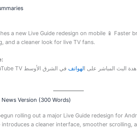
Summaries
hes a new Live Guide redesign on mobile 📱 Faster b
, and a cleaner look for live TV fans.
e:
تحديث جديد من YouTube TV باشر على ا
لهواتف
في الشرق الأوسط
g News Version (300 Words)
gun rolling out a major Live Guide redesign for And
 introduces a cleaner interface, smoother scrolling, 