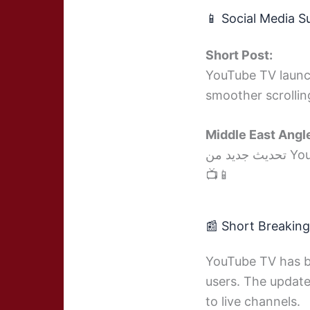
📱 Social Media 
Short Post:
YouTube TV launc
smoother scrolling
Middle East Angl
📺📱
📰 Short Breakin
YouTube TV has be
users. The update
to live channels.