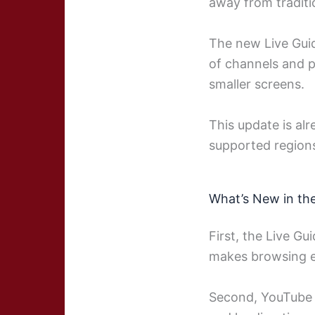
away from traditi
The new Live Guide
of channels and p
smaller screens.
This update is al
supported region
What’s New in th
First, the Live G
makes browsing e
Second, YouTube