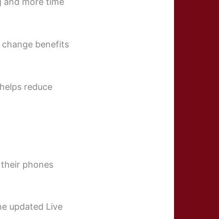
ng and more time
s change benefits
helps reduce
 their phones
he updated Live