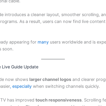
onal cable.
 introduces a cleaner layout, smoother scrolling, and 
rograms. As a result, users can now find live content
ready appearing for
many
users worldwide and is expe
s soon.
e Live Guide Update
uide now shows
larger channel logos
and clearer progr
asier
, especially
when switching channels quickly.
 TV has improved
touch responsiveness
. Scrolling 