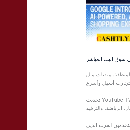
 سوق البث المباشر
قوية في المنطقة. منصات مثل
تحديث YouTube TV الجديد يعزز موقعه كمنافس قوي، خاصة للمستخدمين الذين يعتمدون على
خدمين العرب الذين