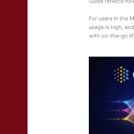
Guide reflects ho
For users in the 
usage is high, and
with on-the-go lif