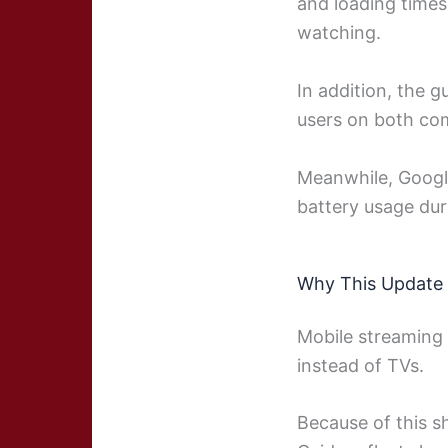
and loading times
watching.
In addition, the 
users on both com
Meanwhile, Googl
battery usage dur
Why This Update 
Mobile streaming 
instead of TVs.
Because of this sh