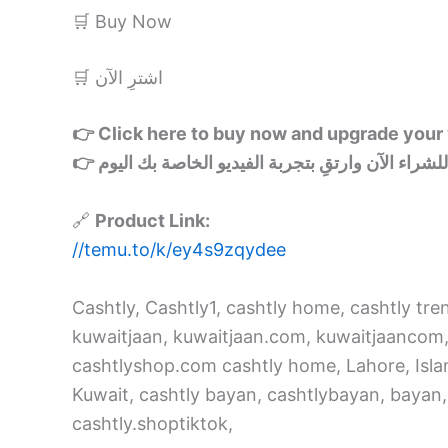
🛒 Buy Now
🛒 اشترِ الآن
👉 Click here to buy now and upgrade your
🔗
Product Link:
//temu.to/k/ey4s9zqydee
Cashtly, Cashtly1, cashtly home, cashtly tr
kuwaitjaan, kuwaitjaan.com, kuwaitjaancom
cashtlyshop.com cashtly home, Lahore, Islamab
Kuwait, cashtly bayan, cashtlybayan, bayan, 
cashtly.shoptiktok,