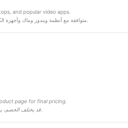
ops, and popular video apps.
متوافقة مع أنظمة ويندوز وماك وأجهزة الكمبيوتر المحمولة والمكتبية وتطبيقات الفيديو الشائعة.
duct page for final pricing.
قد يختلف الخصم، يرجى مراجعة صفحة المنتج لمعرفة السعر النهائي.