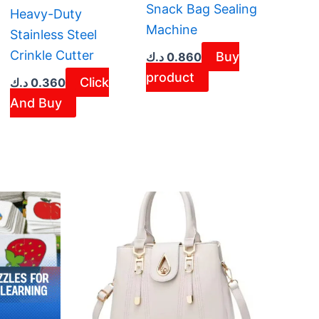
Snack Bag Sealing
Heavy-Duty
Machine
Stainless Steel
Crinkle Cutter
Buy
د.ك
0.860
product
Click
د.ك
0.360
And Buy