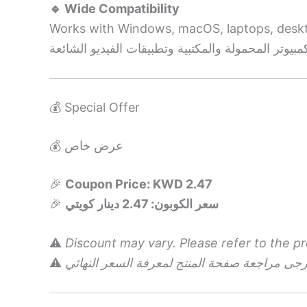
🔹 Wide Compatibility
Works with Windows, macOS, laptops, deskt
💰 Special Offer
💰 عرض خاص
🎉
Coupon Price: KWD 2.47
🎉
سعر الكوبون: 2.47 دينار كويتي
⚠️
Discount may vary. Please refer to the pro
⚠️