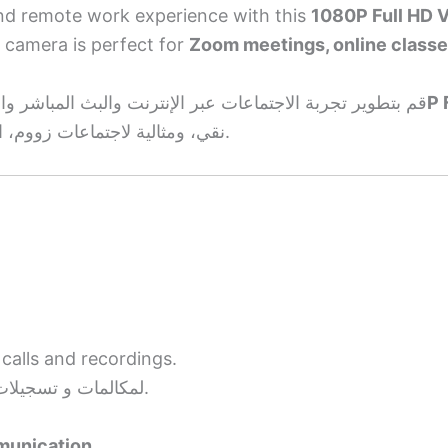
nd remote work experience with this
1080P Full HD 
 camera is perfect for
Zoom meetings, online classes
و بدقة 1080
قم بتطوير تجربة الاجتماعات عبر الإنترنت والبث المباشر و
نقي، ومثالية لاجتماعات زووم، الدراسة عبر الإنترنت، العمل المكتبي، والبث المباشر.
 calls and recordings.
استمتع بجودة فيديو عالية الوضوح 1080P لمكالمات و تسجيلات احترافية.
munication