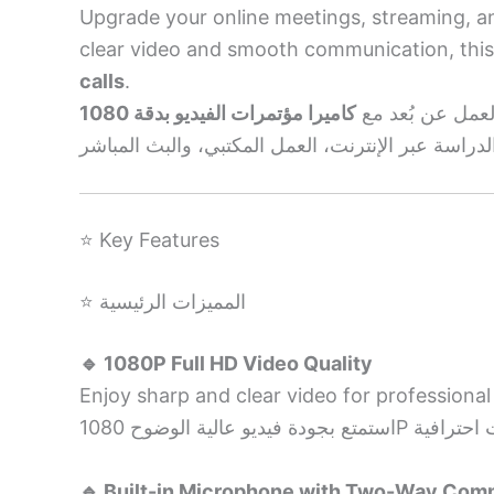
Upgrade your online meetings, streaming, a
clear video and smooth communication, this
calls
.
العمل عن بُعد مع
⭐ Key Features
⭐ المميزات الرئيسية
🔹 1080P Full HD Video Quality
Enjoy sharp and clear video for professional
🔹 Built-in Microphone with Two-Way Com