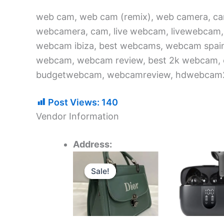
web cam, web cam (remix), web camera, 
webcamera, cam, live webcam, livewebcam
webcam ibiza, best webcams, webcam spai
webcam, webcam review, best 2k webcam,
budgetwebcam, webcamreview, hdwebcam
Post Views:
140
Vendor Information
Address:
Original
Current
price
price
Sale!
Sale!
was:
is:
1.900 د.ك.
2.200 د.ك.