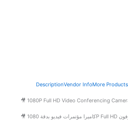
Description
Vendor Info
More Products
🎥 1080P Full HD Video Conferencing Came
🎥 يديو بدقة 1080