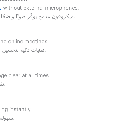
s
without external microphones.
ميكروفون مدمج يوفّر صوتًا واضحًا وتواصلًا ثنائي الاتجاه دون الحاجة لميكروفون خارجي.
ing online meetings.
تقنيات ذكية لتحسين الأداء واستقرار الاتصال أثناء الاجتماعات عبر الإنترنت.
e clear at all times.
تقنية التركيز التلقائي للحفاظ على وضوح الصورة دائمًا.
ing instantly.
سهولة التوصيل والتشغيل بدون الحاجة إلى تثبيت أي برامج.