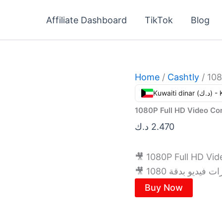
Affiliate Dashboard
TikTok
Blog
Home
/
Cashtly
/ 108
Kuwaiti din
1080P Full HD Video Co
د.ك
2.470
🎥 1080P Full HD Vi
Buy Now