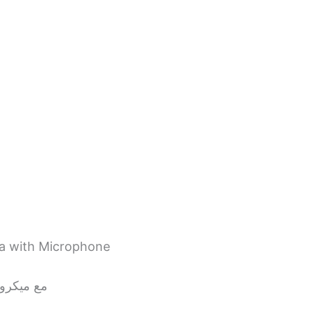
ra with Microphone
كاميرا مؤتمرات فP Full HD مع ميكروفون