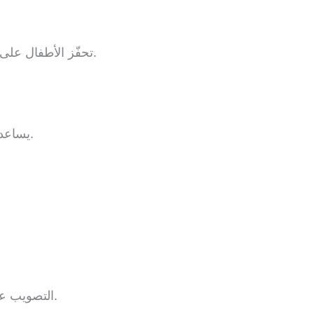
تحفّز الأطفال على الحركة واللعب خارج المنزل وتقليل وقت الشاشات.
يساعد اللعب التمثيلي على تطوير الإبداع والقصص الخيالية.
التصويب على الأهداف يساعد في تنمية التناسق بين العين واليد.