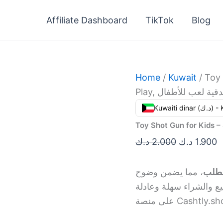
Toy
Original
C
Shot
Affiliate Dashboard
TikTok
Blog
price
p
Gun
for
was:
is
Kids
2.000 د.ك.
–
Safe,
Fun
Home
/
Kuwait
/ Toy 
&
Play, دقية لعب للأطفال
Imaginative
Play,
Kuwaiti din
بندقية
لعب
للأطفال
د.ك
2.000
د.ك
1.900
quantity
لطلب
، مما يضمن وضوح
يع والشراء سهلة وعادلة
على منصة Cashtly.