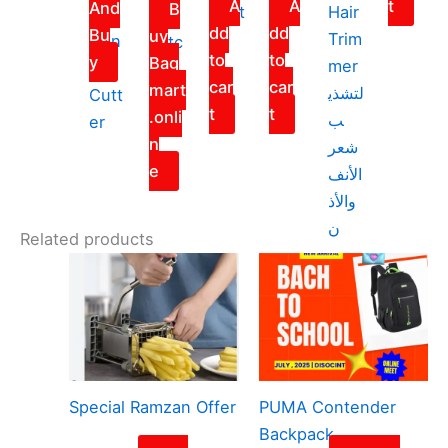
A
A
t
And
B
mart
one
Hair
l
ed
dd
dd
Bu
uy
Trim
Crin
Satc
to
to
y
Bag
mer
kle
hel
car
car
mart
لتشذي
Cutt
Bag
t
t
.onli
ب
er
n
شعر
e
الأنف
والأذ
ن
Related products
Special Ramzan Offer
PUMA Contender
Backpack