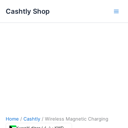
Skip
Cashtly Shop
to
content
Home
/
Cashtly
/ Wireless Magnetic Charging
Kuwaiti dinar (د.ك) - KWD