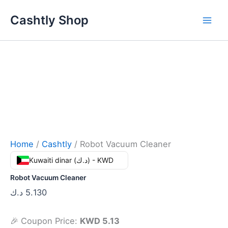
Skip
Cashtly Shop
to
content
Home
/
Cashtly
/ Robot Vacuum Cleaner
Kuwaiti dinar (د.ك) - KWD
Robot Vacuum Cleaner
د.ك
5.130
🎉 Coupon Price:
KWD 5.13