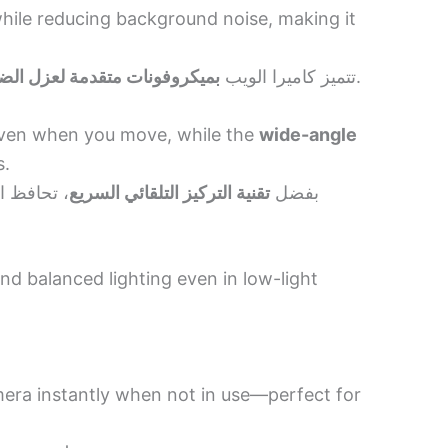
while reducing background noise, making it
تضمن صوتًا نقيًا وواضحًا، مما يجعلها مثالية لاجتماعات زووم، التعليم عن بُعد، البث المباشر، ومكالمات الفيديو.
تتميز كاميرا الويب
بميكروفونات متقدمة لعزل الض
 even when you move, while the
wide-angle
s.
بفضل
تقنية التركيز التلقائي السريع
تحافظ الك
and balanced lighting even in low-light
mera instantly when not in use—perfect for