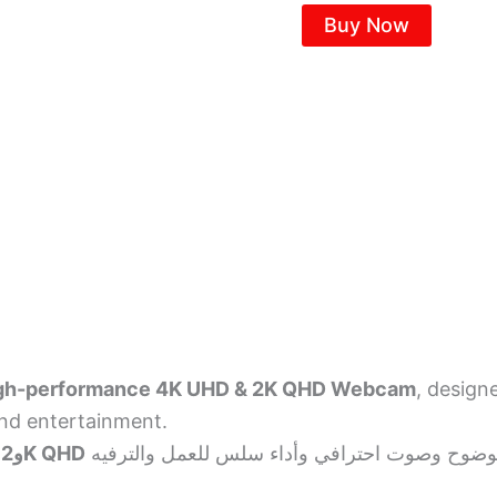
Buy Now
gh-performance 4K UHD & 2K QHD Webcam
, design
nd entertainment.
كاميرا ويب بدقة 4K UHD و2K QHD