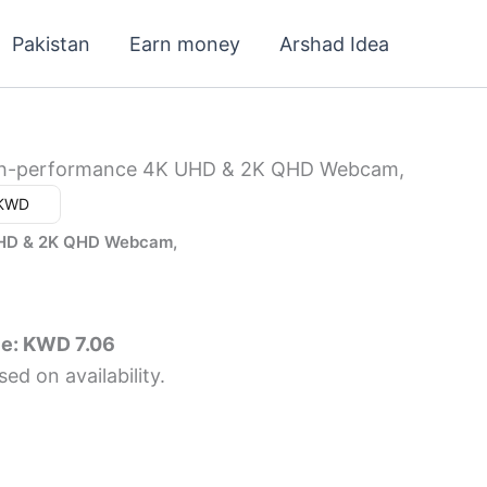
Pakistan
Earn money
Arshad Idea
gh-performance 4K UHD & 2K QHD Webcam,
ar (د.ك) - KWD
UHD & 2K QHD Webcam,
ce: KWD 7.06
ed on availability.