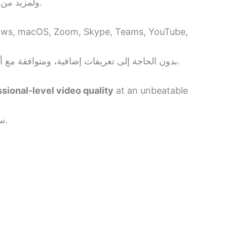
يتيح لك إغلاق الكاميرا فورًا عند عدم الاستخدام، لراحة وأمان أكبر.
ولمزيد من 
ows, macOS, Zoom, Skype, Teams, YouTube,
بدون الحاجة إلى تعريفات إضافية، ومتوافقة مع أنظمة ويندوز وماك، وزووم، وسكايب، وتيمز، ويوتيوب، ومنصات البث.
sional-level video quality
at an unbeatable
بسعر مميز.
سو