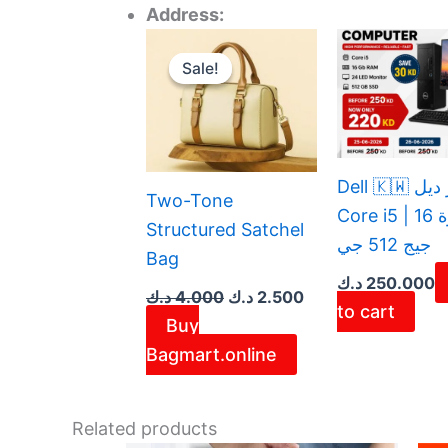
Address:
Original
Current
price
price
Sale!
Sale!
was:
is:
2.500 د.ك.
4.000 د.ك.
Dell 🇰🇼 كمبيوتر ديل
Two-Tone
Core i5 | ذاكرة 16
Structured Satchel
جيج 512 جي
Bag
د.ك
250.000
د.ك
4.000
د.ك
2.500
to cart
Buy
Bagmart.online
Related products