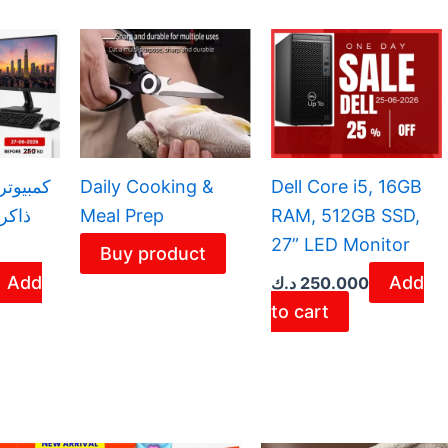
Daily Cooking &
Dell Core i5, 16GB
Meal Prep
RAM, 512GB SSD,
27” LED Monitor
Buy product
Add
Add
د.ك
250.000
to cart