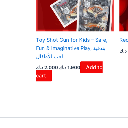
Toy Shot Gun for Kids – Safe,
Red
Fun & Imaginative Play, بندقية
د.ك
لعب للأطفال
Add to
د.ك
2.000
د.ك
1.900
cart