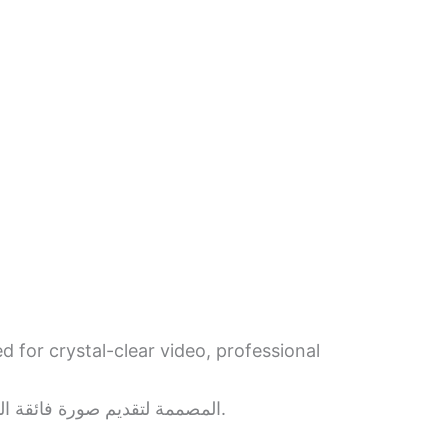
ed for crystal-clear video, professional
المصممة لتقديم صورة فائقة الوضوح وصوت احترافي وأداء سلس للعمل والترفيه.