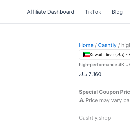
Affiliate Dashboard
TikTok
Blog
Home
/
Cashtly
/ hi
Kuwaiti din
high-performance 4K 
د.ك
7.160
Special Coupon Pri
⚠️ Price may vary bas
Cashtly.shop