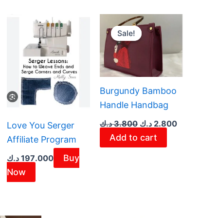
Original
Current
price
price
Sale!
Sale!
was:
is:
2.800 د.ك.
3.800 د.ك.
Burgundy Bamboo
Handle Handbag
د.ك
3.800
د.ك
2.800
Love You Serger
Add to cart
Affiliate Program
Buy
د.ك
197.000
Now